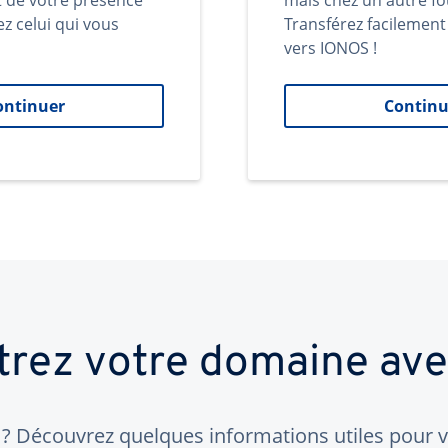
t de votre présence
mais chez un autre fo
ez celui qui vous
Transférez facilemen
vers IONOS !
ontinuer
Continu
trez votre domaine av
 Découvrez quelques informations utiles pour vo