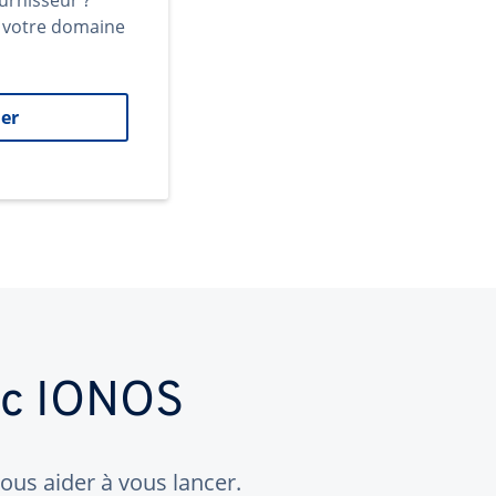
urnisseur ?
t votre domaine
er
ec IONOS
us aider à vous lancer.